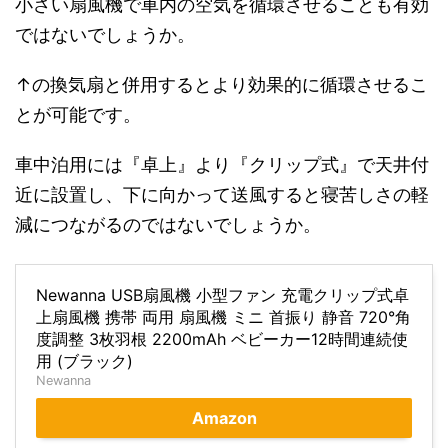
小さい扇風機で車内の空気を循環させることも有効
ではないでしょうか。
↑の換気扇と併用するとより効果的に循環させるこ
とが可能です。
車中泊用には『卓上』より『クリップ式』で天井付
近に設置し、下に向かって送風すると寝苦しさの軽
減につながるのではないでしょうか。
Newanna USB扇風機 小型ファン 充電クリップ式卓
上扇風機 携帯 両用 扇風機 ミニ 首振り 静音 720°角
度調整 3枚羽根 2200mAh ベビーカー12時間連続使
用 (ブラック)
Newanna
Amazon