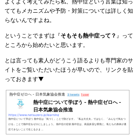
よくよく考えてみたら私、熱中症という言葉は知っ
ててもメカニズムや予防・対策については詳しく知
らないんですよね。
ということでまずは『
そもそも熱中症って？
』って
ところから始めたいと思います。
とは言っても素人がどうこう語るよりも専門家のサ
イトをご覧いただいたほうが早いので、リンクを貼
っておきます▼
熱中症ゼロへ - 日本気象協会推進
3 tweets
1 user
熱中症について学ぼう - 熱中症ゼロへ -
日本気象協会推進
https://www.netsuzero.jp/learning
熱中症について学ぼう 熱中症は「気づく」ことで防げます。「私は大丈夫」ではなく、「みんなで気をつ
ける」ことで熱中症をゼロにしましょう。 熱中症の症状 熱中症は、高温多湿な環境に、私たちの身体が適
応できないことで生じるさま …