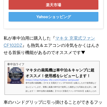
楽天市場
Yahooショッピング
私が車中泊用に購入した『
マキタ 充電式ファン
CF102DZ
』も熱気＆エアコンの冷気をかくはんさ
せる首振り機能があるのでオススメです▼
車中泊ライフ
マキタの扇風機は車中泊＆キャンプに超
オススメ！使用感をレビューします！
https://shachuhaku-life.com/makita-senpuuki/
車中泊用の扇風機に【マキタ 充電式ファン CF102DZ】を購入したので使用感など
をレビューします。実際に真夏の車中泊で使用した感想などを写真を交え詳しく解
説します！！車中泊用の扇風機に【マキタ 充電式ファン CF102DZ】を購入したの
でレビューします！！こんに...
車のハンドグリップに引っ掛けることができるフッ