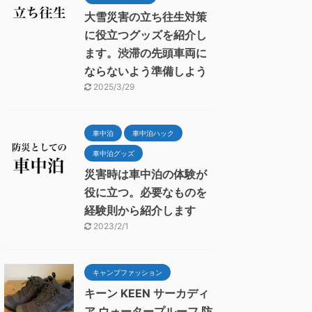
大雪災害の立ち往生対策
に役立つグッズを紹介し
ます。渋滞の先頭車両に
ならないよう準備しよう
2025/3/29
車中泊
車中泊ハック
車中泊グッズ
災害時は車中泊の体験が
役に立つ。必要なものを
経験則から紹介します
2023/2/1
キャンプファッション
キーン KEEN サーカディ
ア ウォータープルーフ 防