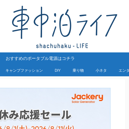
めのポータブル電源はコチラ
キャンプファッション
DIY
乗り物
小ネタ
エン