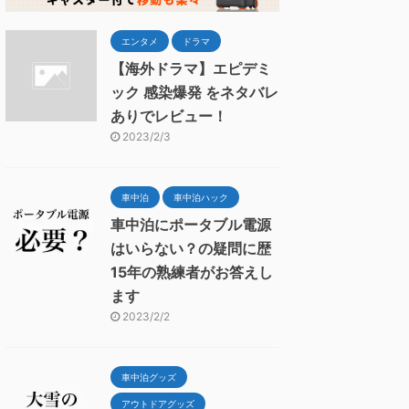
エンタメ
ドラマ
【海外ドラマ】エピデミ
ック 感染爆発 をネタバレ
ありでレビュー！
2023/2/3
車中泊
車中泊ハック
車中泊にポータブル電源
はいらない？の疑問に歴
15年の熟練者がお答えし
ます
2023/2/2
車中泊グッズ
アウトドアグッズ