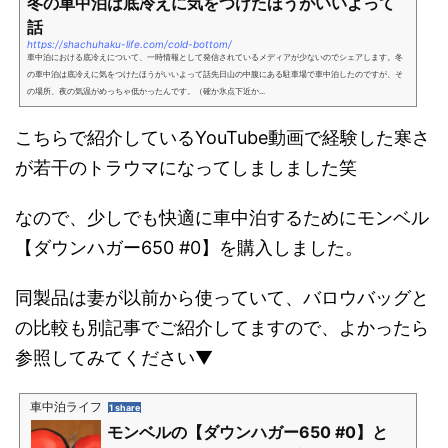
冬の車中泊は底冷えに気をつけたほうがいいよって
話
https://shachuhaku-life.com/cold-bottom/
車中泊における底冷えについて、一時情報として発信されているメディアが少ないのでシェアします。冬
の車中泊は底冷えに気をつけたほうがいいよって話先日山の中腹にある駐車場で車中泊したのですが、そ
の場所、夜の気温がめっちゃ低かったんです。（確か氷点下近か...
こちらで紹介しているYouTube動画で経験した寒さ
が若干のトラウマになってしましました笑
なので、少しでも快適に車中泊するためにモンベル
【ダウンハガー650 #0】を購入しました。
同製品は妻が以前から使っていて、バロウバッグと
の比較も別記事でご紹介してますので、よかったら
参照してみてください▼
車中泊ライフ
1 share
モンベルの【ダウンハガー650 #0】と