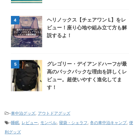
ヘリノックス【チェアワン L】をレ
4
ビュー！座り心地や組み立て方も解
説するよ！
グレゴリー・デイアンドハーフが最
5
高のバックパックな理由を詳しくレ
ビュー。超使いやすく進化してま
す！
-
車中泊グッズ
,
アウトドアグッズ
-
睡眠
,
レビュー
,
モンベル
,
寝袋・シェラフ
,
冬の車中泊キャンプ
,
便
利グッズ