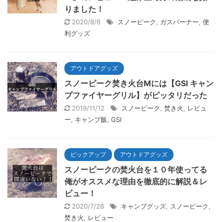
りました！
2020/8/6
スノーピーク
,
ガスバーナー
,
便
利グッズ
アウトドアグッズ
スノーピーク焚き火台Mには【GSI キャン
プファイヤーグリル】がピッタリだった
2019/11/12
スノーピーク
,
焚き火
,
レビュ
ー
,
キャンプ飯
,
GSI
ピックアップ
アウトドアグッズ
スノーピークの焚火台を１０年使ってる
俺がオススメな理由を徹底的に解説＆レ
ビュー！
2020/7/28
キャンプグッズ
,
スノーピーク
,
焚き火
,
レビュー