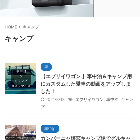
HOME
>
キャンプ
キャンプ
車
【エブリイワゴン 】車中泊＆キャンプ用
にカスタムした愛車の動画をアップしま
した！
2021/8/13
エブリイワゴン
,
車中泊
,
キャン
プ
車中泊
カンパーニャ嬬恋キャンプ場でグルキャ