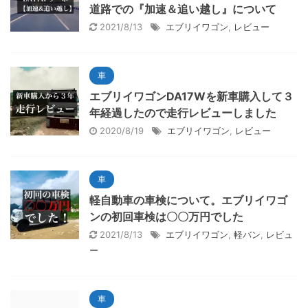
道路での『加速＆追い越し』について
2021/8/13
エブリイワゴン
,
レビュー
車
エブリイワゴンDA17Wを新車購入して３
年経過したので走行レビューしました
2020/8/19
エブリイワゴン
,
レビュー
車
軽自動車の車検について。エブリイワゴ
ンの初回車検は〇〇万円でした
2021/8/13
エブリイワゴン
,
軽バン
,
レビュ
ー
車