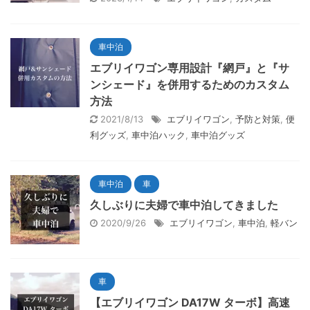
車中泊
エブリイワゴン専用設計『網戸』と『サ
ンシェード』を併用するためのカスタム
方法
2021/8/13
エブリイワゴン
,
予防と対策
,
便
利グッズ
,
車中泊ハック
,
車中泊グッズ
車中泊
車
久しぶりに夫婦で車中泊してきました
2020/9/26
エブリイワゴン
,
車中泊
,
軽バン
車
【エブリイワゴン DA17W ターボ】高速