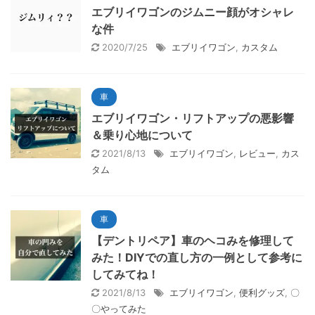
エブリイワゴンのジムニー顔がオシャレ
な件
2020/7/25
エブリイワゴン
,
カスタム
車
エブリイワゴン・リフトアップの悪影響
＆乗り心地について
2021/8/13
エブリイワゴン
,
レビュー
,
カス
タム
車
【デントリペア】車のヘコみを修理して
みた！DIYでの直し方の一例として参考に
してみてね！
2021/8/13
エブリイワゴン
,
便利グッズ
,
〇
〇やってみた